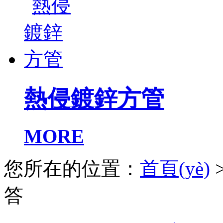
熱侵鍍鋅方管
MORE
您所在的位置：
首頁(yè)
答