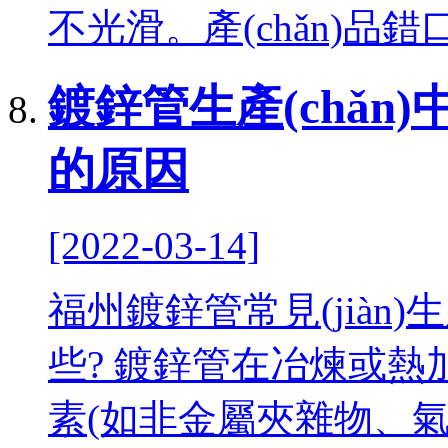
不光滑。產(chǎn)
鍍鋅管生產(chǎn)中
的原因
[2022-03-14]
福州鍍鋅管常見(jiàn)生
些? 鍍鋅管在冶煉或熱加
素(如非金屬夾雜物、氣