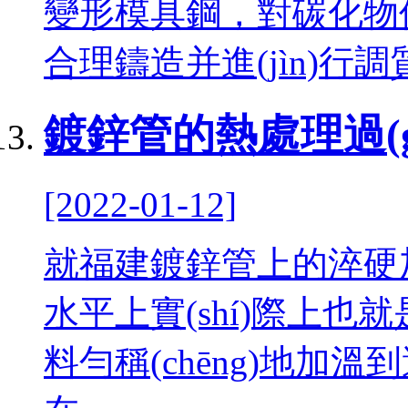
變形模具鋼，對碳化物偏
合理鑄造并進(jìn)行調質
鍍鋅管的熱處理過(g
[2022-01-12]
就福建鍍鋅管上的淬硬加
水平上實(shí)際上也就
料勻稱(chēng)地加溫