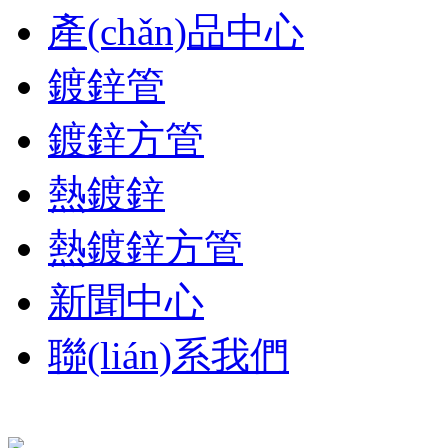
產(chǎn)品中心
鍍鋅管
鍍鋅方管
熱鍍鋅
熱鍍鋅方管
新聞中心
聯(lián)系我們
電 話(huà): 400-999-7311
0591-22259502