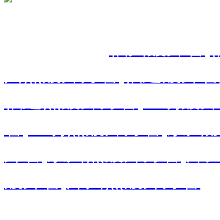
郵 箱: 751970141qq.com
掃一掃，關(guān)注
公司地址:福建省閩侯縣青口鎮林森大道36號青口鋼材市場(c
我們
辦公樓2-2
主營(yíng)：
福州鍍鋅管
,
州熱鍍鋅方管
,
福建鍍鋅管
福建熱鍍鋅方管
,
三明鍍鋅
管
,
三明熱鍍鋅方管
,
泉州
鋅管
,
泉州熱鍍鋅方管
,
漳
鍍鋅管
,
漳州熱鍍鋅方管
,
長(cháng)樂(lè ),羅源