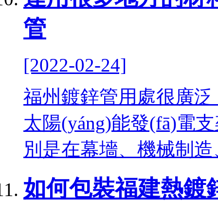
管
[2022-02-24]
福州鍍鋅管用處很廣泛，主
太陽(yáng)能發(fā)電支架
別是在幕墻、機械制造
如何包裝福建熱鍍