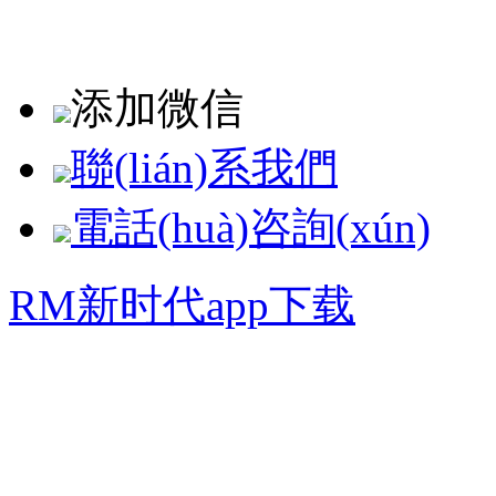
市,歡迎來(lái)電咨詢(xún
添加微信
聯(lián)系我們
電話(huà)咨詢(xún)
RM新时代app下载