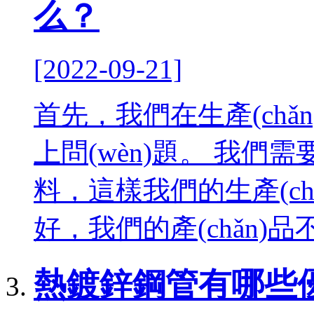
么？
[2022-09-21]
首先，我們在生產(c
上問(wèn)題。 我
料，這樣我們的生產(ch
好，我們的產(chǎn)品
熱鍍鋅鋼管有哪些優(y