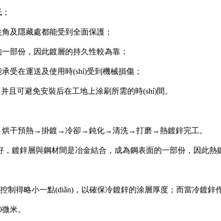
；
尖角及隱藏處都能受到全面保護；
一部份，因此鍍層的持久性較為靠；
能承受在運送及使用時(shí)受到機械損傷；
，并且可避免安裝后在工地上涂刷所需的時(shí)間。
烘干預熱→掛鍍→冷卻→鈍化→清洗→打磨→熱鍍鋅完工。
好，鍍鋅層與鋼材間是冶金結合，成為鋼表面的一部份，因
制得略小一點(diǎn)，以確保冷鍍鋅的涂層厚度；而當冷鍍鋅作為重
米。