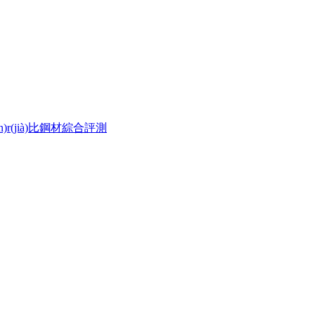
ún)r(jià)比鋼材綜合評測