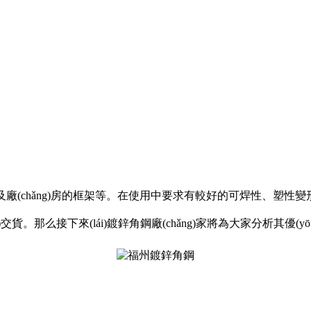
件及廠(chǎng)房的框架等。在使用中要求有較好的可焊性、塑
貨。那么接下來(lái)鍍鋅角鋼廠(chǎng)家將為大家分析其優(yō