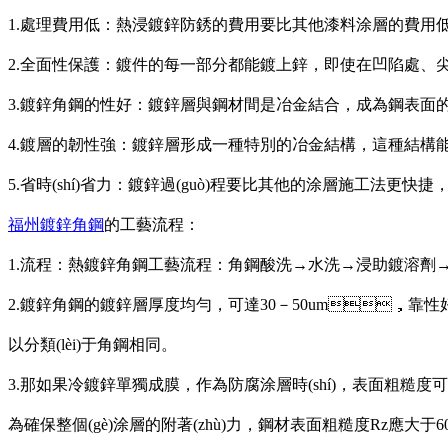
1.處理費用低：熱浸鍍鋅防銹的費用要比其他漆料涂層的費用低
2.全面性保護：鍍件的每一部分都能鍍上鋅，即使在凹陷處、
3.鍍鋅角鋼的性好：鍍鋅層與鋼材間是冶金結合，成為鋼表面的
4.鍍層的韌性強：鍍鋅層形成一種特別的冶金結構，這種結構
5.省時(shí)省力：鍍鋅過(guò)程要比其他的涂層施工法更快捷
福州鍍鋅角鋼
的工藝流程：
1.流程：熱鍍鋅角鋼工藝流程：角鋼酸洗→水洗→浸助鍍溶劑→
2.鍍鋅角鋼的鍍鋅層厚度均勻，可達30－50um，靠性
以分類(lèi)于角鋼相同。
3.那如果冷鍍鋅單獨成膜，作為防腐涂層時(shí)，表面粗糙度可控
為確保整個(gè)涂層的附著(zhù)力，鋼材表面粗糙度Rz應大于60微