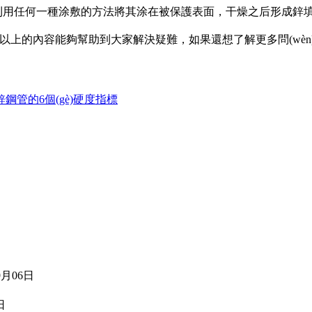
用任何一種涂敷的方法將其涂在被保護表面，干燥之后形成鋅填
希望以上的內容能夠幫助到大家解決疑難，如果還想了解更多問(wèn)題的
鋼管的6個(gè)硬度指標
9月06日
日